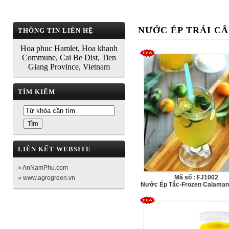
NƯỚC ÉP TRÁI C
THÔNG TIN LIÊN HỆ
Hoa phuc Hamlet, Hoa khanh
Commune, Cai Be Dist, Tien
Giang Province, Vietnam
TÌM KIẾM
LIÊN KẾT WEBSITE
» AnNamPhu.com
Mã số : FJ1002
» www.agrogreen.vn
Nước Ép Tắc-Frozen Calamans