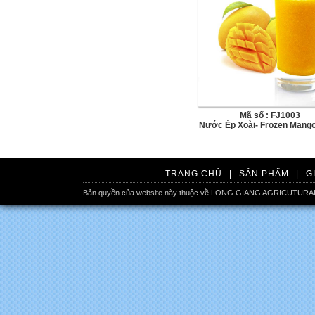
Mã số : FJ1003
Nước Ép Xoài- Frozen Mango
TRANG CHỦ
|
SẢN PHẨM
|
G
Bản quyền của website này thuộc về LONG GIANG AGRICUTURA